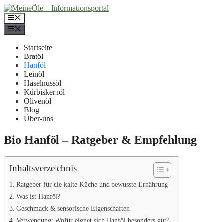
Zum
Inhalt
Menü
springen
Menü
Startseite
Bratöl
Hanföl
Leinöl
Haselnussöl
Kürbiskernöl
Olivenöl
Blog
Über-uns
Bio Hanföl – Ratgeber & Empfehlung
Inhaltsverzeichnis
Ratgeber für die kalte Küche und bewusste Ernährung
Was ist Hanföl?
Geschmack & sensorische Eigenschaften
Verwendung: Wofür eignet sich Hanföl besonders gut?