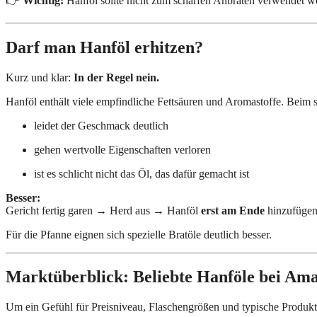
👉
Wichtig:
Hanföl sollte nicht zum scharfen Anbraten verwendet w
Darf man Hanföl erhitzen?
Kurz und klar:
In der Regel nein.
Hanföl enthält viele empfindliche Fettsäuren und Aromastoffe. Beim s
leidet der Geschmack deutlich
gehen wertvolle Eigenschaften verloren
ist es schlicht nicht das Öl, das dafür gemacht ist
Besser:
Gericht fertig garen → Herd aus → Hanföl
erst am Ende
hinzufügen
Für die Pfanne eignen sich spezielle Bratöle deutlich besser.
Marktüberblick: Beliebte Hanföle bei Am
Um ein Gefühl für Preisniveau, Flaschengrößen und typische Produkte